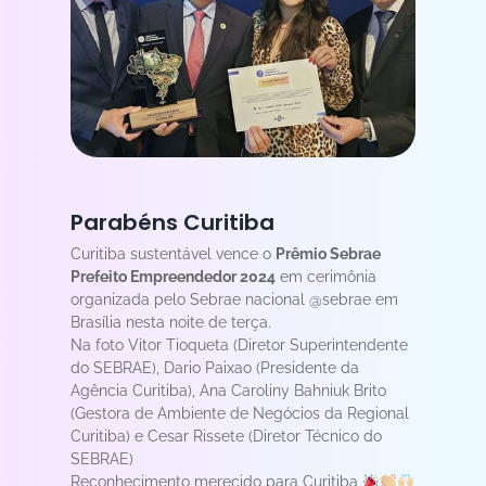
Parabéns Curitiba
Curitiba sustentável vence o
Prêmio Sebrae
Prefeito Empreendedor 2024
em cerimônia
organizada pelo Sebrae nacional @sebrae em
Brasília nesta noite de terça.
Na foto Vitor Tioqueta (Diretor Superintendente
do SEBRAE), Dario Paixao (Presidente da
Agência Curitiba), Ana Caroliny Bahniuk Brito
(Gestora de Ambiente de Negócios da Regional
Curitiba) e Cesar Rissete (Diretor Técnico do
SEBRAE)
Reconhecimento merecido para Curitiba