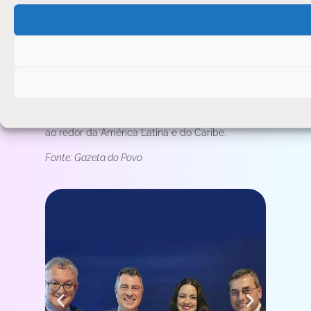
da América Latina selecionadas para o Desafio
Comunidades no Metaverso, promovido pelo
BID Lab, laboratório de inovação do Banco
Interamericano de Desenvolvimento (BID), e o
Facebook (Meta). O desafio tem o objetivo de
aprofundar o conhecimento sobre como estão
sendo construídas comunidades no metaverso,
além de contribuir para o desenvolvimento
social e econômico de populações vulneráveis
ao redor da América Latina e do Caribe.
Fonte: Gazeta do Povo